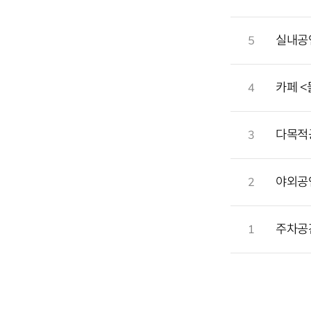
실내공
5
카페 <
4
다목적
3
야외공
2
주차공
1