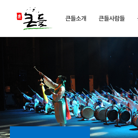
큰들소개
큰들사람들