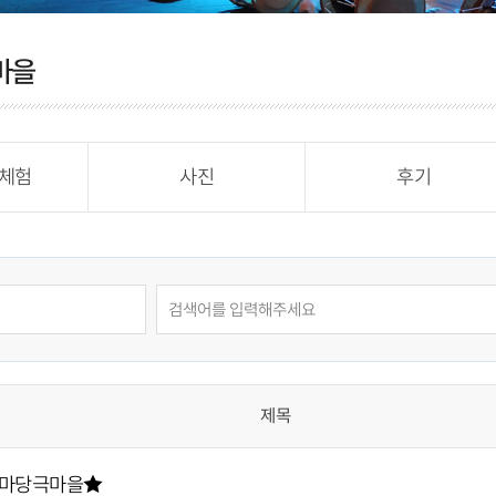
마을
체험
사진
후기
제목
마당극마을★