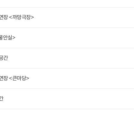
연장 <까망극장>
물안실>
공간
연장 <큰마당>
간