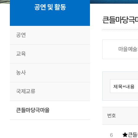
공연 및 활동
큰들마당극
공연
마을예술
교육
농사
국제교류
큰들마당극마을
번호
★큰들
6