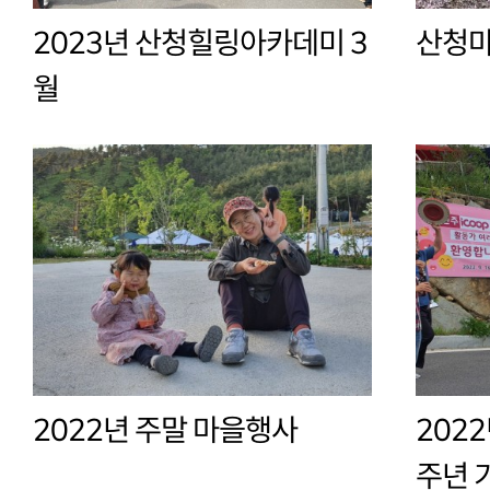
2023년 산청힐링아카데미 3
산청마
월
2022년 주말 마을행사
202
주년 