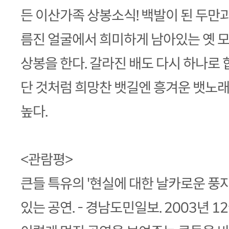
든 이산가족 상봉소식! 백발이 된 두만
름진 얼굴에서 희미하게 남아있는 옛 
상봉을 한다. 갈라진 배도 다시 하나로
단 것처럼 희망찬 뱃길엔 흥겨운 뱃노래
높다.
<관람평>
큰들 특유의 '현실에 대한 날카로운 풍
있는 공연. - 경남도민일보. 2003년 1