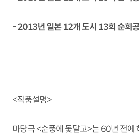
- 2013년 일본 12개 도시 13회 순회
<작품설명>
마당극 <순풍에 돛달고>는 60년 전에