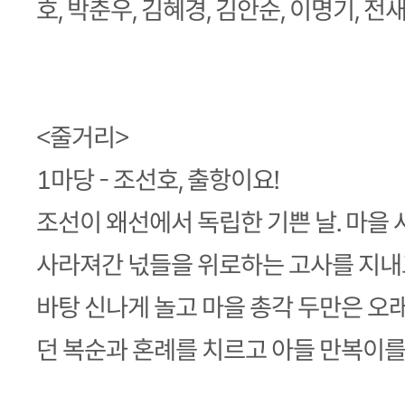
호, 박춘우, 김혜경, 김안순, 이명기, 전
<줄거리>
1마당 - 조선호, 출항이요!
조선이 왜선에서 독립한 기쁜 날. 마을
사라져간 넋들을 위로하는 고사를 지내
바탕 신나게 놀고 마을 총각 두만은 오
던 복순과 혼례를 치르고 아들 만복이를