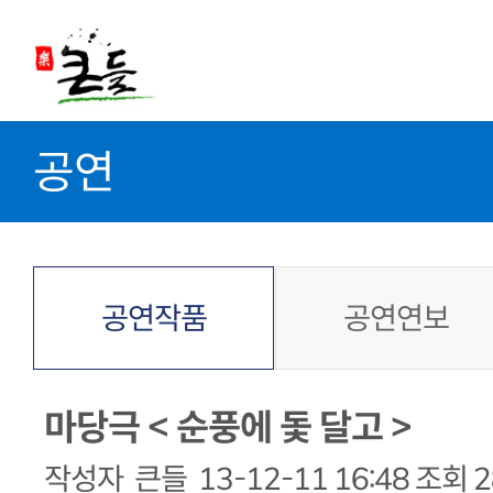
공연
공연작품
공연연보
마당극 < 순풍에 돛 달고 >
작성자
큰들
13-12-11 16:48
조회
2