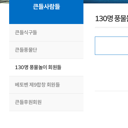
큰들사람들
130명 풍
큰들식구들
큰들풍물단
130명 풍물놀이 회원들
베토벤 제9합창 회원들
큰들후원회원