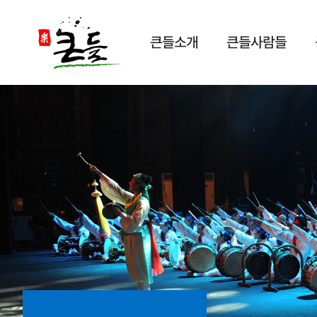
큰들소개
큰들사람들